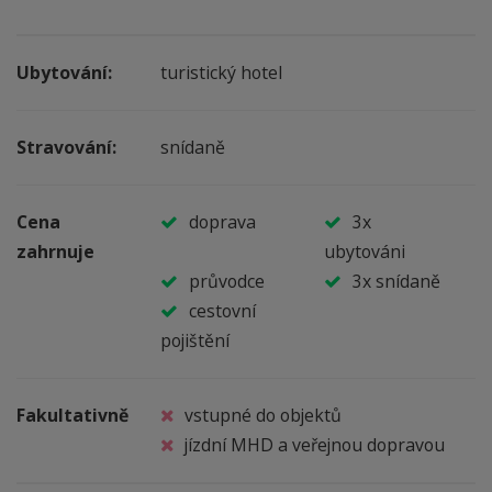
Ubytování
:
turistický hotel
Stravování:
snídaně
Cena
doprava
3x
zahrnuje
ubytováni
průvodce
3x snídaně
cestovní
pojištění
Fakultativně
vstupné do objektů
jízdní MHD a veřejnou dopravou