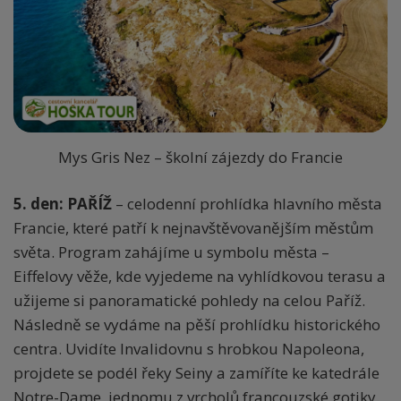
Mys Gris Nez – školní zájezdy do Francie
5. den: PAŘÍŽ
– celodenní prohlídka hlavního města
Francie, které patří k nejnavštěvovanějším městům
světa. Program zahájíme u symbolu města –
Eiffelovy věže, kde vyjedeme na vyhlídkovou terasu a
užijeme si panoramatické pohledy na celou Paříž.
Následně se vydáme na pěší prohlídku historického
centra. Uvidíte Invalidovnu s hrobkou Napoleona,
projdete se podél řeky Seiny a zamíříte ke katedrále
Notre-Dame, jednomu z vrcholů francouzské gotiky.