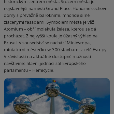
historickým centrem města. Srdcem města je
nejslavnější náměstí Grand Place. Honosné cechovní
domy s převážně barokními, mnohde silně
zlacenými fasádami. Symbolem města je věž
Atomium – obří molekula železa, kterou se dá
procházet. Z nejvyšší koule je úžasný výhled na
Brusel. V sousedství se nachází Minievropa,
miniaturní městečko se 300 stavbami z celé Evropy.
V závislosti na aktuálně dostupné možnosti
navštívíme hlavní jednací sál Evropského
parlamentu – Hemicycle.