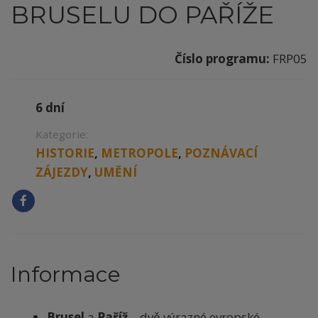
BRUSELU DO PAŘÍŽE
Číslo programu:
FRP05
6 dní
Kategorie:
HISTORIE
,
METROPOLE
,
POZNÁVACÍ
ZÁJEZDY
,
UMĚNÍ
Informace
Brusel
a
Paříž
– dvě výrazné evropské