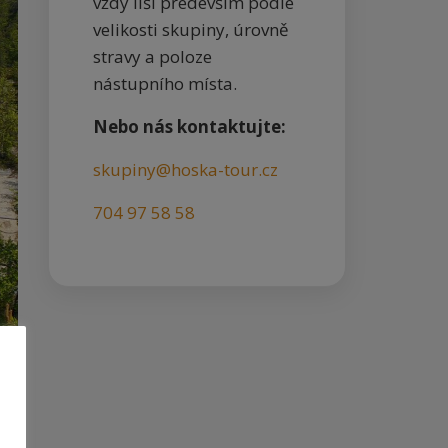
vždy liší především podle
velikosti skupiny, úrovně
stravy a poloze
nástupního místa.
Nebo nás kontaktujte:
skupiny@hoska-tour.cz
704 97 58 58