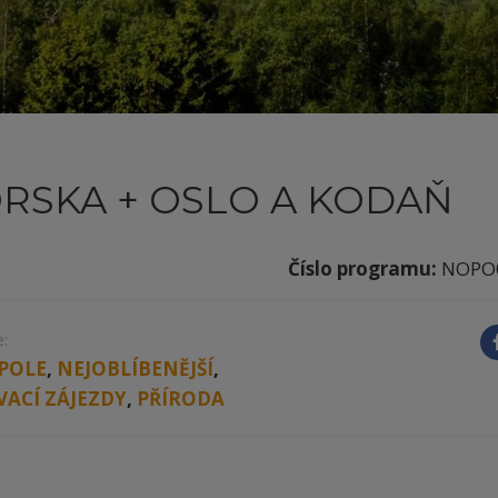
RSKA + OSLO A KODAŇ
Číslo programu:
NOPO
:
POLE
,
NEJOBLÍBENĚJŠÍ
,
ACÍ ZÁJEZDY
,
PŘÍRODA