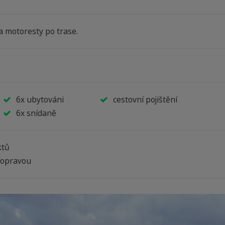
a motoresty po trase.
6x ubytováni
cestovní pojištění
6x snídaně
ktů
dopravou