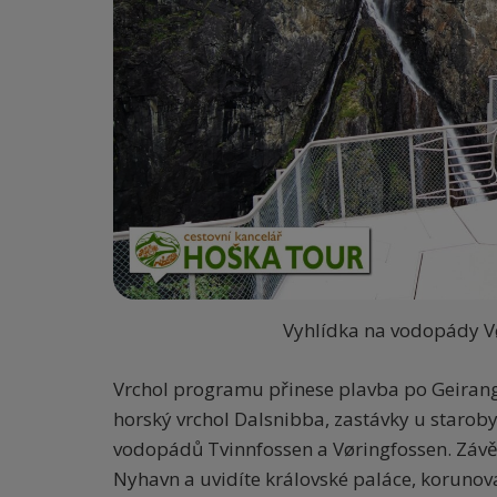
Vyhlídka na vodopády Vø
Vrchol programu přinese plavba po Geirang
horský vrchol Dalsnibba, zastávky u starob
vodopádů Tvinnfossen a Vøringfossen. Závě
Nyhavn a uvidíte královské paláce, korunova