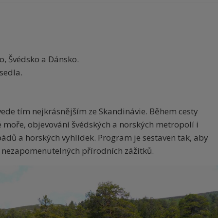
o, Švédsko a Dánsko.
sedla.
vede tím nejkrásnějším ze Skandinávie. Během cesty
é moře, objevování švédských a norských metropolí i
pádů a horských vyhlídek. Program je sestaven tak, aby
 i nezapomenutelných přírodních zážitků.