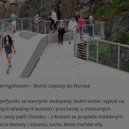
ringsfossen – školní zájezdy do Norska
erfjordu se slavnými vodopády Sedm sester, výjezd na
ylých dřevěných kostelů i procházky u mohutných
r cesty patří Dánsku – v Kodani se projdete malebným
ční klenoty i slavnou sochu Malé mořské víly.