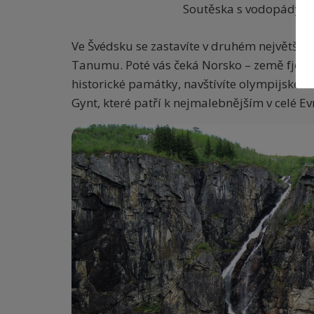
Soutěska s vodopády v B
Ve Švédsku se zastavíte v druhém největším
Tanumu. Poté vás čeká Norsko – země fjord
historické památky, navštívíte olympijské L
Gynt, které patří k nejmalebnějším v celé Ev