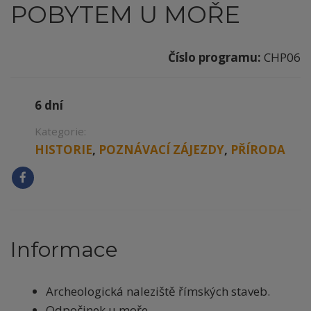
POBYTEM U MOŘE
Číslo programu:
CHP06
6 dní
Kategorie:
HISTORIE
,
POZNÁVACÍ ZÁJEZDY
,
PŘÍRODA
Informace
Archeologická naleziště římských staveb.
Odpočinek u moře.