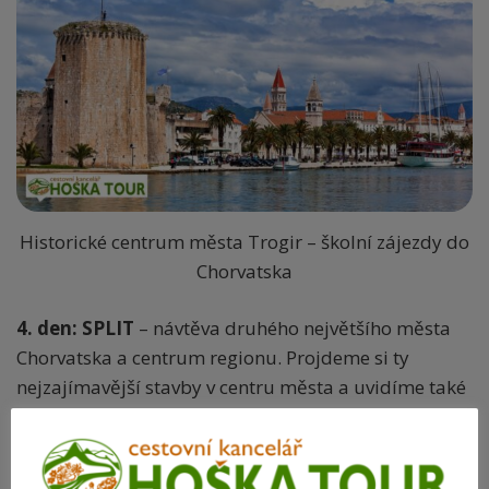
Historické centrum města Trogir – školní zájezdy do
Chorvatska
4. den: SPLIT
– návtěva druhého největšího města
Chorvatska a centrum regionu. Projdeme si ty
nejzajímavější stavby v centru města a uvidíme také
zdejší přístav.
SOLIN
– projdeme si významné
archeologické naležiště z období Římské říše, které
se nachází na místě zaniklého města Salona.