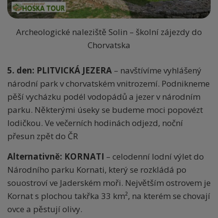
Archeologické naleziště Solin – školní zájezdy do
Chorvatska
5. den:
PLITVICKÁ JEZERA
– navštívíme vyhlášený
národní park v chorvatském vnitrozemí. Podnikneme
pěší vycházku podél vodopádů a jezer v národním
parku. Některými úseky se budeme moci popovézt
lodičkou. Ve večerních hodinách odjezd, noční
přesun zpět do ČR
Alternativně: KORNATI
– celodenní lodní výlet do
Národního parku Kornati, který se rozkládá po
souostroví ve Jaderském moři. Největším ostrovem je
Kornat s plochou takřka 33 km², na kterém se chovají
ovce a pěstují olivy.