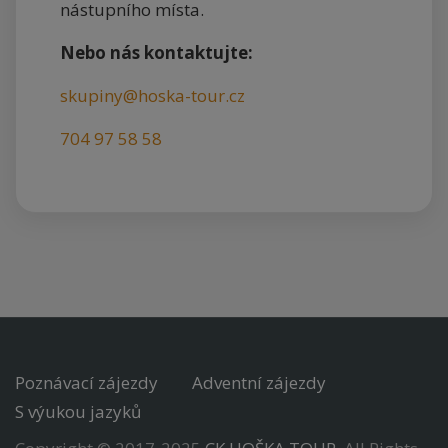
nástupního místa.
Nebo nás kontaktujte:
skupiny@hoska-tour.cz
704 97 58 58
Poznávací zájezdy
Adventní zájezdy
S výukou jazyků